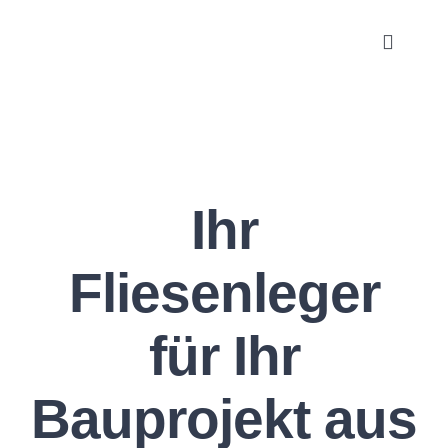
Zum
Inhalt
Toggle
Navigat
springen
HOME
LEISTUNGEN
Ihr
KREATIVITÄT
Fliesenleger
KARRIERE
für Ihr
ÜBER UNS
Bauprojekt aus
KONTAKT