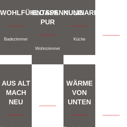
WOHLFÜHLOASE
ENTSPANNUNG
KULINARIK
RUHE
PUR
POOL
Badezimmer
Küche
Wohnzimmer
Terrasse
AUS ALT
DESIGN
WÄRME
ZUVERLÄ
MACH
& STIL
VON
UND
NEU
UNTEN
EXAKT
Wandveredelung