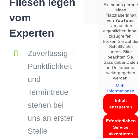
Fliesen legen
Sie sehen gerad
einen
vom
Platzhalterinhalt
von
YouTube
.
Um auf den
Experten
eigentlichen Inhal
zuzugreifen,
klicken Sie auf di
Schaltfläche
Zuverlässig –
unten. Bitte
beachten Sie,
dass dabei Daten
Pünktlichkeit
an Drittanbieter
weitergegeben
und
werden.
Mehr
Termintreue
Informationen
Inhalt
stehen bei
entsperren
uns an erster
Erforderlichen
Service
Stelle
akzeptieren